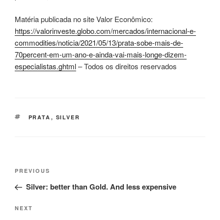
Matéria publicada no site Valor Econômico:
https://valorinveste.globo.com/mercados/internacional-e-
commodities/noticia/2021/05/13/prata-sobe-mais-de-
70percent-em-um-ano-e-ainda-vai-mais-longe-dizem-
especialistas.ghtml
– Todos os direitos reservados
TAGS
PRATA
,
SILVER
Post
Previous
PREVIOUS
navigation
Post
Silver: better than Gold. And less expensive
Next
NEXT