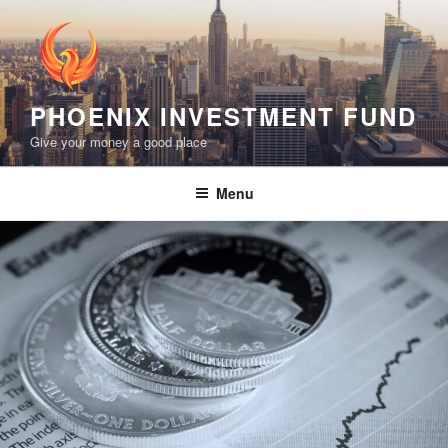
Skip
to
content
PHOENIX INVESTMENT FUND
Give your money a good place
Menu