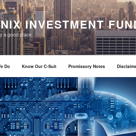
NIX INVESTMENT FUN
y a good place
e Do
Know Our C-Suit
Promissory Notes
Disclaim