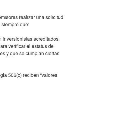
misores realizar una solicitud
, siempre que:
n inversionistas acreditados;
ra verificar el estatus de
res y que se cumplan ciertas
gla 506(c) reciben “valores