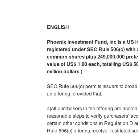
ENGLISH
Phoenix Investment Fund, Inc is a US 
registered under SEC Rule 506(c)
with 
common shares plus 249,000,000 prefer
value of US$ 1.00 each, totalling US$ 5
million dollars
)
SEC Rule 506(c) permits issuers to broadly
an offering, provided that:
a)all purchasers in the offering are accred
reasonable steps to verify purchasers’ acc
certain other conditions in Regulation D ar
Rule 506(c) offering receive “restricted sec